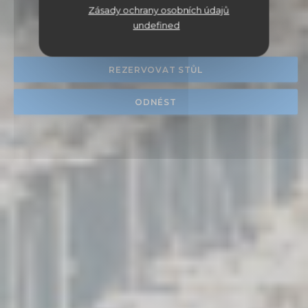
K5 BAR BRASSERIE
Zásady ochrany osobních údajů
|
LORIENT
undefined
REZERVOVAT STŮL
ODNÉST