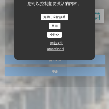
您可以控制想要激活的内容。
好的，全部接受
禁用
个性化
K5 BAR BRASSERIE
啤酒店
|
LORIENT
保密政策
undefined
预订餐位
带走