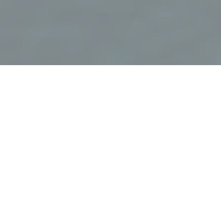
K5 Bar Brasserie
WELCOME TO K5！
酒吧在黎明打开
你的
第一个咖啡
或您的
早餐
和全天
20小时
之前和
01H
在一周或更上周五和周六晚上。
在啤酒厂
每天
侧面
不同的菜单
用的菜输入（肉类和