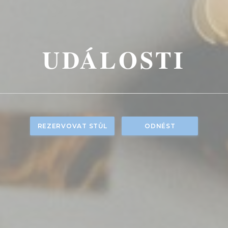
UDÁLOSTI
REZERVOVAT STŮL
ODNÉST