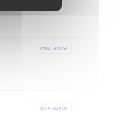
CENA : €22.00
CENA : €20.00