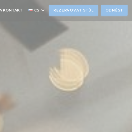
 A KONTAKT
CS
REZERVOVAT STŮL
ODNÉST
E SE V NOVÉM OKNĚ))