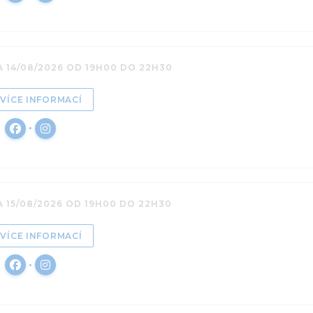
A 14/08/2026 OD 19H00 DO 22H30
((OTEVŘE SE V NOVÉM OKNĚ))
VÍCE INFORMACÍ
Facebook ((otevře se v novém okně))
Instagram ((otevře se v novém okně))
A 15/08/2026 OD 19H00 DO 22H30
((OTEVŘE SE V NOVÉM OKNĚ))
VÍCE INFORMACÍ
Facebook ((otevře se v novém okně))
Instagram ((otevře se v novém okně))