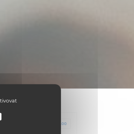
tivovat
CENA : €18.00