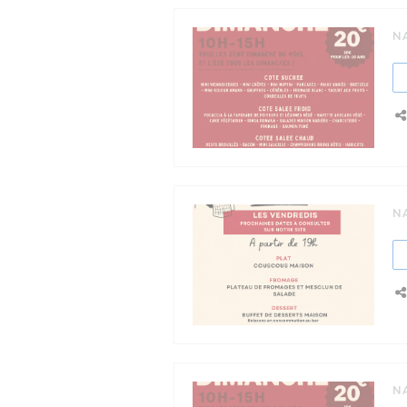
N
N
N