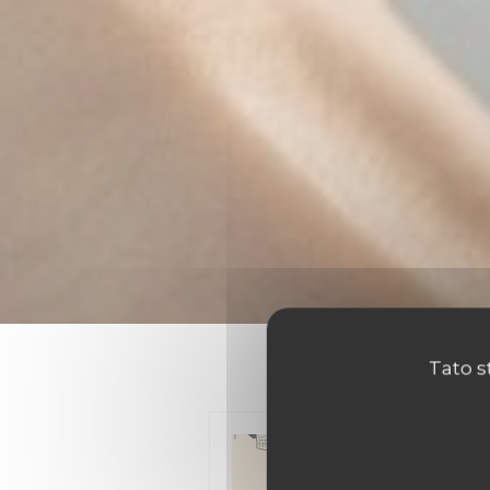
Tato s
N