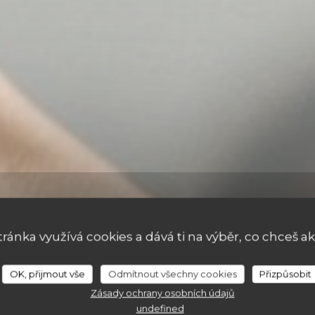
tránka využívá cookies a dává ti na výběr, co chceš ak
OK, přijmout vše
Odmítnout všechny cookies
Přizpůsobit
A 07/08/2026 OD 19H00 DO 22H30
Zásady ochrany osobních údajů
undefined