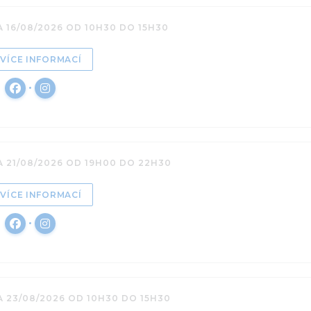
A 16/08/2026 OD 10H30 DO 15H30
((OTEVŘE SE V NOVÉM OKNĚ))
VÍCE INFORMACÍ
Facebook ((otevře se v novém okně))
Instagram ((otevře se v novém okně))
A 21/08/2026 OD 19H00 DO 22H30
((OTEVŘE SE V NOVÉM OKNĚ))
VÍCE INFORMACÍ
Facebook ((otevře se v novém okně))
Instagram ((otevře se v novém okně))
A 23/08/2026 OD 10H30 DO 15H30