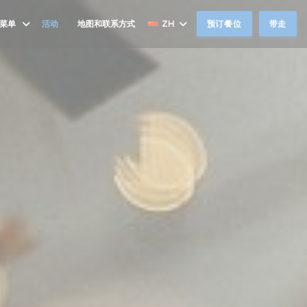
菜单
活动
地图和联系方式
ZH
预订餐位
带走
((在新窗口中打开))