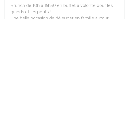
Brunch de 10h à 15h30 en buffet à volonté pour les
grands et les petits !
Une belle occasion de déjeuner en famille autour
d'une balade vers Larmor ou la cité de la voile.
Adulte 20 € / Enfant 10 € boissons comprises
((OUVRE UNE NOUV
PLUS D'INFORMATIONS
Facebook ((ouvre une nouvelle fenêtre))
Instagram ((ouvre une nouvelle fenêtre)