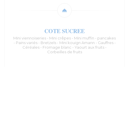
COTE SUCREE
Mini viennoiseries - Mini crêpes - Mini muffin - pancakes
- Pains variés - Bretzels - Mini kouign Amann - Gauffres -
Céréales - Fromage blanc - Yaourt aux fruits -
Corbeilles de fruits
COTE SALEE FROID
Focaccia à la tapenade de poivrons et légumes végé -
Navette avocado végé - Cake végétarien - Rimsa
romana - Salades maison variées - Charcuterie -
Fromage - Saumon fumé
COTEE SALEE CHAUD
Oeufs brouillés - Bacon - Mini saucisse - Champignons
bruns rôtis - haricots blancs - Falaffels végétarienne