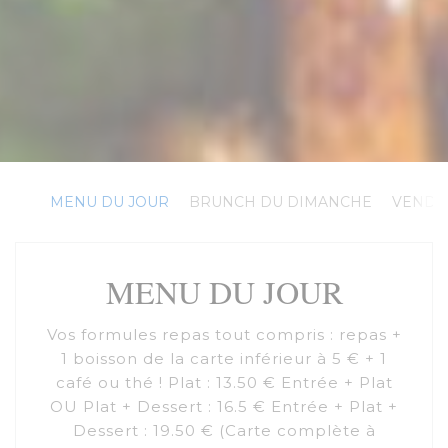
MENU DU JOUR
BRUNCH DU DIMANCHE
VENDR
MENU DU JOUR
Vos formules repas tout compris : repas +
1 boisson de la carte inférieur à 5 € + 1
café ou thé ! Plat : 13.50 € Entrée + Plat
OU Plat + Dessert : 16.5 € Entrée + Plat +
Dessert : 19.50 € (Carte complète à